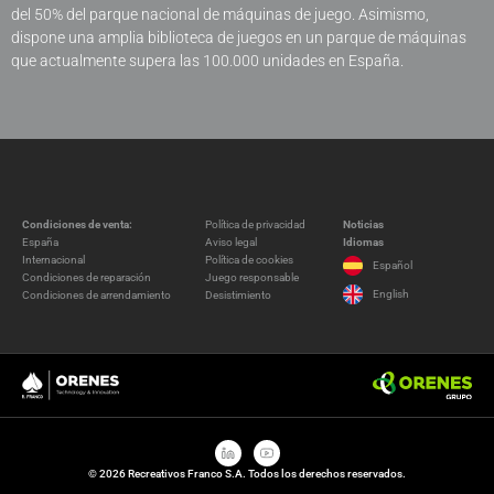
del 50% del parque nacional de máquinas de juego. Asimismo,
dispone una amplia biblioteca de juegos en un parque de máquinas
que actualmente supera las 100.000 unidades en España.
Condiciones de venta:
Política de privacidad
Noticias
España
Aviso legal
Idiomas
Internacional
Política de cookies
Español
Condiciones de reparación
Juego responsable
English
Condiciones de arrendamiento
Desistimiento
© 2026 Recreativos Franco S.A. Todos los derechos reservados.