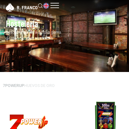
Hostelería
Descubre nuestra amplia gama
de máquinas de Hostelería.
7POWERUP
HUEVOS DE ORO