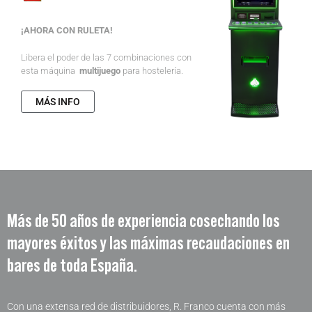
M
¡AHORA CON RULETA!
p
Libera el poder de las 7 combinaciones con
¡
esta máquina
multijuego
para hostelería.
MÁS INFO
Más de 50 años de experiencia cosechando los
mayores éxitos y las máximas recaudaciones en
bares de toda España.
Con una extensa red de distribuidores, R. Franco cuenta con más