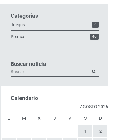
Categorías
Juegos
6
Prensa
40
Buscar noticia
Calendario
AGOSTO 2026
L
M
X
J
V
S
D
1
2