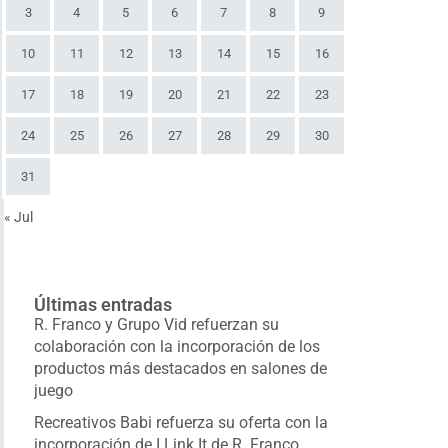
3
4
5
6
7
8
9
10
11
12
13
14
15
16
17
18
19
20
21
22
23
24
25
26
27
28
29
30
31
« Jul
Últimas entradas
R. Franco y Grupo Vid refuerzan su
colaboración con la incorporación de los
productos más destacados en salones de
juego
Recreativos Babi refuerza su oferta con la
incorporación de I Link It de R. Franco