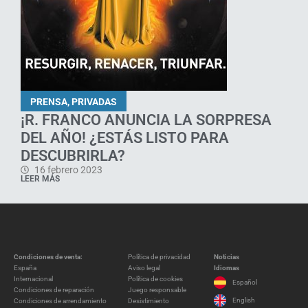
PRENSA
,
PRIVADAS
¡R. FRANCO ANUNCIA LA SORPRESA
DEL AÑO! ¿ESTÁS LISTO PARA
DESCUBRIRLA?
16 febrero 2023
LEER MÁS
Condiciones de venta:
Política de privacidad
Noticias
España
Aviso legal
Idiomas
Internacional
Política de cookies
Español
Condiciones de reparación
Juego responsable
English
Condiciones de arrendamiento
Desistimiento