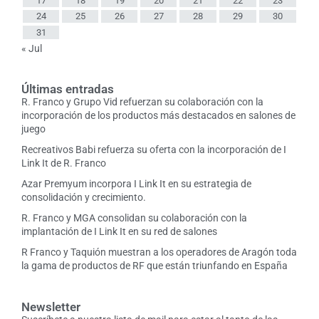
17
18
19
20
21
22
23
24
25
26
27
28
29
30
31
« Jul
Últimas entradas
R. Franco y Grupo Vid refuerzan su colaboración con la
incorporación de los productos más destacados en salones de
juego
Recreativos Babi refuerza su oferta con la incorporación de I
Link It de R. Franco
Azar Premyum incorpora I Link It en su estrategia de
consolidación y crecimiento.
R. Franco y MGA consolidan su colaboración con la
implantación de I Link It en su red de salones
R Franco y Taquión muestran a los operadores de Aragón toda
la gama de productos de RF que están triunfando en España
Newsletter