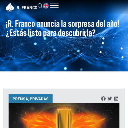
¡R. Franco anuncia la sorpresa del año!
¿Estás listo para descubrirla?
PRENSA
,
PRIVADAS