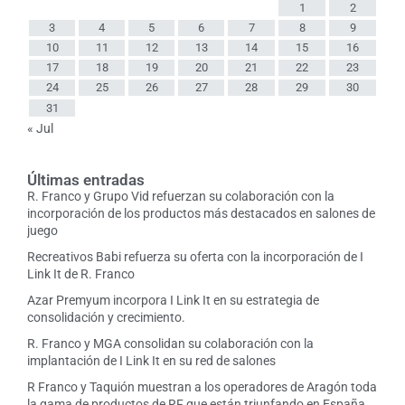
1
2
3
4
5
6
7
8
9
10
11
12
13
14
15
16
17
18
19
20
21
22
23
24
25
26
27
28
29
30
31
« Jul
Últimas entradas
R. Franco y Grupo Vid refuerzan su colaboración con la
incorporación de los productos más destacados en salones de
juego
Recreativos Babi refuerza su oferta con la incorporación de I
Link It de R. Franco
Azar Premyum incorpora I Link It en su estrategia de
consolidación y crecimiento.
R. Franco y MGA consolidan su colaboración con la
implantación de I Link It en su red de salones
R Franco y Taquión muestran a los operadores de Aragón toda
la gama de productos de RF que están triunfando en España