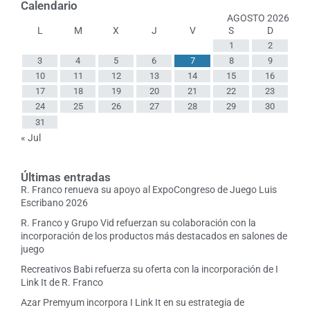
Calendario
AGOSTO 2026
L
M
X
J
V
S
D
1
2
3
4
5
6
7
8
9
10
11
12
13
14
15
16
17
18
19
20
21
22
23
24
25
26
27
28
29
30
31
« Jul
Últimas entradas
R. Franco renueva su apoyo al ExpoCongreso de Juego Luis
Escribano 2026
R. Franco y Grupo Vid refuerzan su colaboración con la
incorporación de los productos más destacados en salones de
juego
Recreativos Babi refuerza su oferta con la incorporación de I
Link It de R. Franco
Azar Premyum incorpora I Link It en su estrategia de